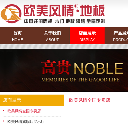
首页
关于我们
店面展示
产品展
HOME
ABOUT
DISPLAY
PRODU
店面展示
欧美风情全国专卖店
欧美风情全国专卖店
欧美风情旗舰店展示厅