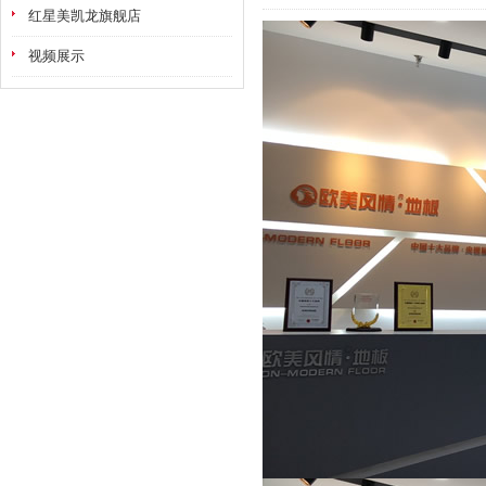
红星美凯龙旗舰店
视频展示