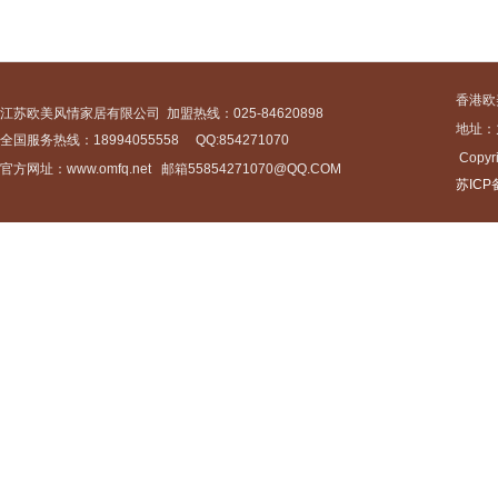
香港欧
江苏欧美风情家居有限公司 加盟热线：025-84620898
地址：九
全国服务热线：18994055558 QQ:854271070
Copy
官方网址：www.omfq.net 邮箱55854271070@QQ.COM
苏ICP