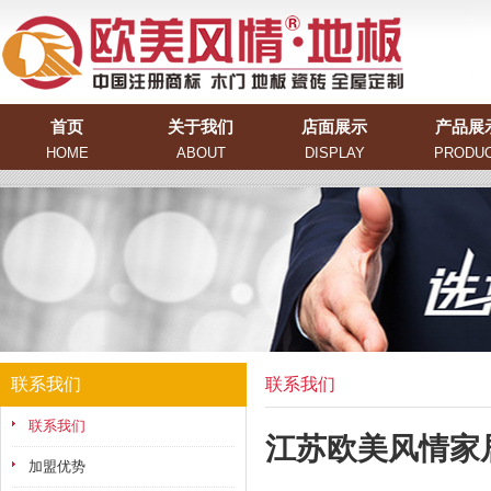
首页
关于我们
店面展示
产品展
HOME
ABOUT
DISPLAY
PRODU
联系我们
联系我们
联系我们
江苏欧美风情家
加盟优势